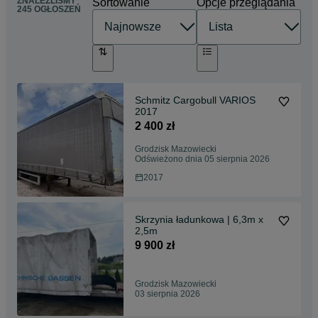
ZNALEŹLIŚMY
Sortowanie
Opcje przeglądania
245 OGŁOSZEŃ
Schmitz Cargobull VARIOS
2017
2 400 zł
Grodzisk Mazowiecki
Odświeżono dnia 05 sierpnia 2026
2017
Skrzynia ładunkowa | 6,3m x
2,5m
9 900 zł
Grodzisk Mazowiecki
03 sierpnia 2026