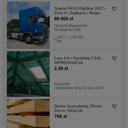
Scania R410 Highline 2017 –
Euro 6 | Zadbana | Nowe
opony | Nowy tachograf
89 000 zł
Grodzisk Mazowiecki
03 sierpnia 2026
2017 - 1 151 820
km
Łata 4x5 / Kontrłata 2.5x5 -
IMPREGNACJA
2,49 zł
Radzymin
Odświeżono dnia 31 lipca 2026
Deska Szalunkowa 25mm/
32mm OKAZJA
799 zł