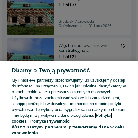
1 150 zł
Grodzisk Mazowiecki
Odświeżono dnia 31 lipca 2026
Więźba dachowa, drewno
konstrukcyjne
IMPREGNOWANE -
1 150 zł
PRODUCENT
Dbamy o Twoją prywatność
Nowy Dwór Mazowiecki
Odświeżono dnia 31 lipca 2026
My i nasi
447
partnerzy przechowujemy lub uzyskujemy dostęp
do informacji na urządzeniu, takich jak unikalne identyfikatory w
plikach cookie w celu przetwarzania danych osobowych.
Więźba dachowa, Drewno
Użytkownik może zaakceptować wybory lub zarządzać nimi,
Konstrukcyjne PRODUCENT
klikając poniżej lub w dowolnym momencie na stronie polityki
1 150 zł
prywatności. Te wybory będą sygnalizowane naszym partnerom
i nie będą miały wpływu na dane przeglądania.
Polityka
cookies,
Polityka Prywatności
Kozerki
Wraz z naszymi partnerami przetwarzamy dane w celu
Odświeżono dnia 31 lipca 2026
zapewnienia: